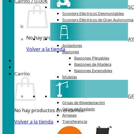
Carrito /
0,00
€
S
Scooters Eléctricos Desmontables
Scooters Eléctricos de Gran Autonomía
No hay productos en el carrito.
A
Andadores
Volver a la tienda
Bastones
Bastones Plegables
Bastones de Madera
Bastones Extensibles
Carrito
Muletas
G
Grúas de Bipedestación
Grúas de Traslado
No hay productos en el carrito.
Arneses
Volver a la tienda
Transferencia