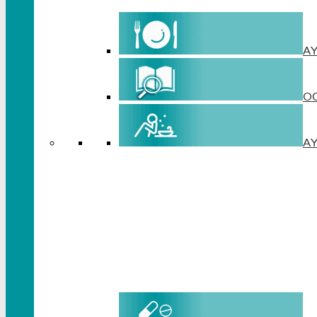
A
OC
AY