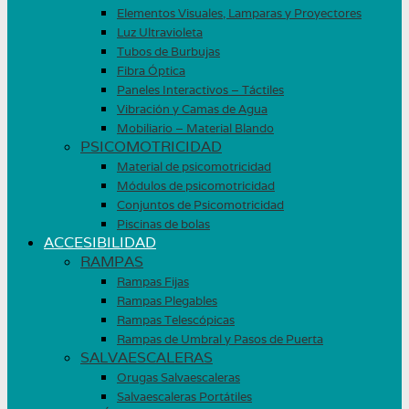
Elementos Visuales, Lamparas y Proyectores
Luz Ultravioleta
Tubos de Burbujas
Fibra Óptica
Paneles Interactivos – Táctiles
Vibración y Camas de Agua
Mobiliario – Material Blando
PSICOMOTRICIDAD
Material de psicomotricidad
Módulos de psicomotricidad
Conjuntos de Psicomotricidad
Piscinas de bolas
ACCESIBILIDAD
RAMPAS
Rampas Fijas
Rampas Plegables
Rampas Telescópicas
Rampas de Umbral y Pasos de Puerta
SALVAESCALERAS
Orugas Salvaescaleras
Salvaescaleras Portátiles