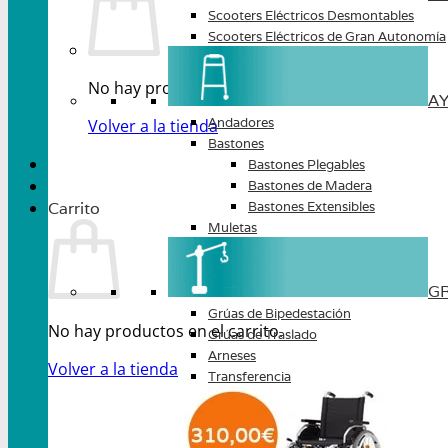
Scooters Eléctricos Desmontables
Scooters Eléctricos de Gran Autonomía
No hay productos en el carrito.
A
Andadores
Volver a la tienda
Bastones
Bastones Plegables
Bastones de Madera
Carrito
Bastones Extensibles
Muletas
G
Grúas de Bipedestación
No hay productos en el carrito.
Grúas de Traslado
Arneses
Volver a la tienda
Transferencia