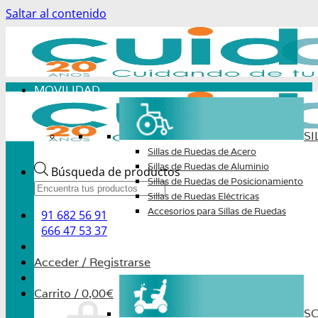
Saltar al contenido
MOVILIDAD
SI
Sillas de Ruedas de Acero
Sillas de Ruedas de Aluminio
Búsqueda de productos
Sillas de Ruedas de Posicionamiento
Sillas de Ruedas Eléctricas
Accesorios para Sillas de Ruedas
91 682 56 91
666 47 53 37
Acceder / Registrarse
Carrito /
0,00
€
S