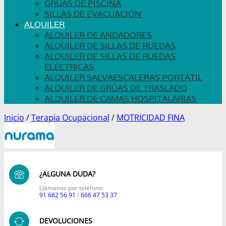
GRÚAS DE PISCINA
SILLAS DE EVACUACIÓN
ALQUILER
ALQUILER DE ANDADORES
ALQUILER DE SILLAS DE RUEDAS
ALQUILER DE SILLAS DE RUEDAS
ELÉCTRICAS
ALQUILER SALVAESCALERAS PORTÁTIL
ALQUILER DE GRÚAS DE TRASLADO
ALQUILER DE CAMAS HOSPITALARIAS
Inicio
/
Terapia Ocupacional
/
MOTRICIDAD FINA
¿ALGUNA DUDA?
Llámanos por teléfono:
91 682 56 91
/
666 47 53 37
DEVOLUCIONES