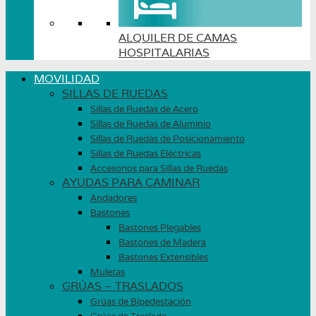
ALQUILER DE CAMAS
HOSPITALARIAS
MOVILIDAD
SILLAS DE RUEDAS
Sillas de Ruedas de Acero
Sillas de Ruedas de Aluminio
Sillas de Ruedas de Posicionamiento
Sillas de Ruedas Eléctricas
Accesorios para Sillas de Ruedas
AYUDAS PARA CAMINAR
Andadores
Bastones
Bastones Plegables
Bastones de Madera
Bastones Extensibles
Muletas
GRÚAS – TRASLADOS
Grúas de Bipedestación