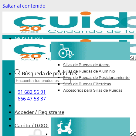
Saltar al contenido
MOVILIDAD
SI
Sillas de Ruedas de Acero
Sillas de Ruedas de Aluminio
Búsqueda de productos
Sillas de Ruedas de Posicionamiento
Sillas de Ruedas Eléctricas
Accesorios para Sillas de Ruedas
91 682 56 91
666 47 53 37
Acceder / Registrarse
Carrito /
0,00
€
S