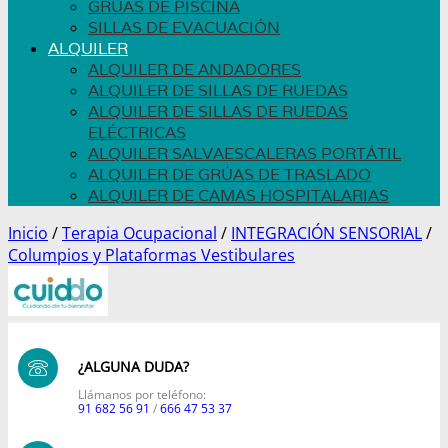
GRÚAS DE PISCINA
SILLAS DE EVACUACIÓN
ALQUILER
ALQUILER DE ANDADORES
ALQUILER DE SILLAS DE RUEDAS
ALQUILER DE SILLAS DE RUEDAS
ELÉCTRICAS
ALQUILER SALVAESCALERAS PORTÁTIL
ALQUILER DE GRÚAS DE TRASLADO
ALQUILER DE CAMAS HOSPITALARIAS
Inicio
/
Terapia Ocupacional
/
INTEGRACIÓN SENSORIAL
/
Columpios y Plataformas Vestibulares
¿ALGUNA DUDA?
Llámanos por teléfono:
91 682 56 91
/
666 47 53 37