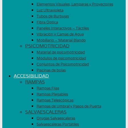
Elementos Visuales, Lamparas y Proyectores
Luz Ultravioleta
Tubos de Burbujas
Fibra Óptica
Paneles Interactivos – Táctiles
Vibración y Camas de Agua
Mobiliario – Material Blando
PSICOMOTRICIDAD
Material de psicomotricidad
Módulos de psicomotricidad
Conjuntos de Psicomotricidad
Piscinas de bolas
ACCESIBILIDAD
RAMPAS
Rampas Fijas
Rampas Plegables
Rampas Telescópicas
Rampas de Umbral y Pasos de Puerta
SALVAESCALERAS
Orugas Salvaescaleras
Salvaescaleras Portátiles